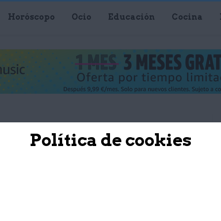
Horóscopo
Ocio
Educación
Cocina
Política de cookies
COCINA
ades del jengibre
elleza y la salud
Santoyo Salgado
20 julio, 2018