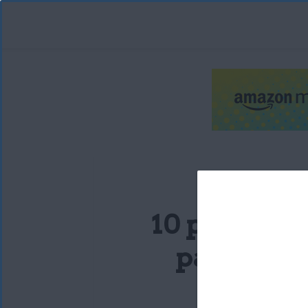
10 propied
para la b
Sara 