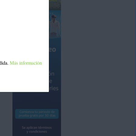
dida.
Más información