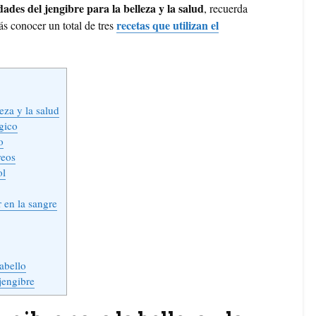
ades del jengibre para la belleza y la salud
, recuerda
recetas que utilizan el
s conocer un total de tres
eza y la salud
gico
o
reos
ol
 en la sangre
abello
jengibre