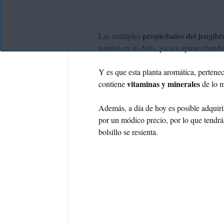
propiedades del jengib
Las múltiples
natural en su dieta, ya sea aprovechando 
Y es que esta planta aromática, pertene
vitaminas y minerales
contiene
de lo 
Además, a día de hoy es posible adquir
por un módico precio, por lo que tendrá
bolsillo se resienta.