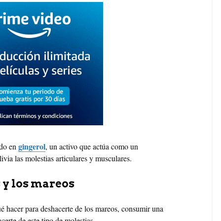
gingerol
ido en
, un activo que actúa como un
ivia las molestias articulares y musculares.
 y los mareos
ué hacer para deshacerte de los mareos, consumir una
certe de este tipo de molestias.