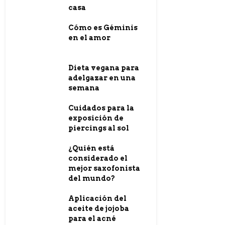
casa
Cómo es Géminis
en el amor
Dieta vegana para
adelgazar en una
semana
Cuidados para la
exposición de
piercings al sol
¿Quién está
considerado el
mejor saxofonista
del mundo?
Aplicación del
aceite de jojoba
para el acné