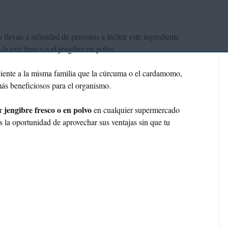
re
llevan a infinidad de personas a incluir este ingrediente
la raíz fresca o el jengibre en polvo.
ciente a la misma familia que la cúrcuma o el cardamomo,
más beneficiosos para el organismo.
jengibre fresco o en polvo
ir
en cualquier supermercado
s la oportunidad de aprovechar sus ventajas sin que tu