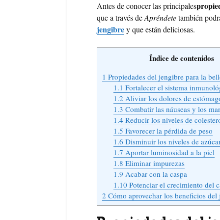
propied
Antes de conocer las principales
que a través de
Apréndete
también podrá
jengibre
y que están deliciosas.
Índice de contenidos
1
Propiedades del jengibre para la bell
1.1
Fortalecer el sistema inmunoló
1.2
Aliviar los dolores de estómag
1.3
Combatir las náuseas y los ma
1.4
Reducir los niveles de colester
1.5
Favorecer la pérdida de peso
1.6
Disminuir los niveles de azúcar
1.7
Aportar luminosidad a la piel
1.8
Eliminar impurezas
1.9
Acabar con la caspa
1.10
Potenciar el crecimiento del c
2
Cómo aprovechar los beneficios del 