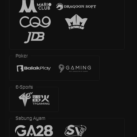
Poker
E-Sports
Sabung Ayam