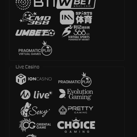
Live Casino