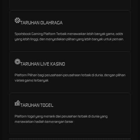
TARUHAN OLAHRAGA
Sportsbook Gaming Platform Terbaik menawarkan lebih banyak game, odds
yang lebih tinggi, dan menyediakan pilihan yang lebih banyak untuk pemain.
TARUHAN LIVE KASINO
Platform Pilihan bagi perusahaan-perusahaan terbaik di dunia, dengan pilihan
variasi game terbanyak
TARUHAN TOGEL
Platform togel yang menarik dari perusahan terbaik di dunia yang
menawarkan hadiah kemenangan besar