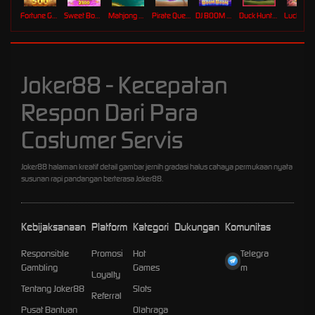
Fortune Gems 500
Sweet Bonanza 2500
Mahjong Ways 2
Pirate Quest 1000
DJ BOOM BOOM
Duck Hunters
Lucky Ne
Joker88 - Kecepatan
Respon Dari Para
Costumer Servis
Joker88 halaman kreatif detail gambar jernih gradasi halus cahaya permukaan nyata
susunan rapi pandangan berterasa Joker88.
Kebijaksanaan
Platform
Kategori
Dukungan
Komunitas
Responsible
Promosi
Hot
Telegra
Gambling
Games
m
Loyalty
Tentang Joker88
Slots
Referral
Pusat Bantuan
Olahraga