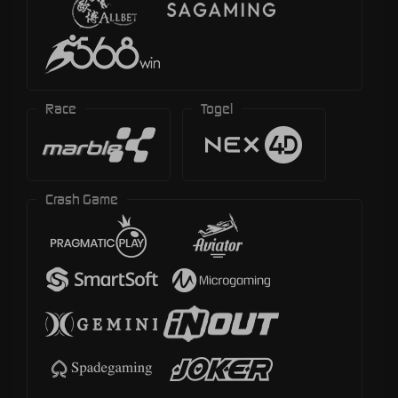
Race
Togel
Crash Game