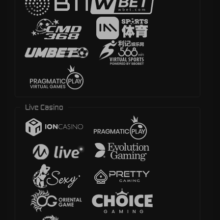
Live Casino