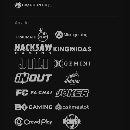
Arcade