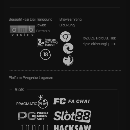
Bersertifikasi Dari
Tanggung
Browser Yang
Jawab
Didukung
Bermain
©2026 Rafa88. Hak
cipta dilindungi | 18+
Platform Penyedia Layanan
Slots