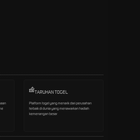
TARUHAN TOGEL
haan
Platform togel yang menarik dari perusahan
ame
terbaik di dunia yang menawarkan hadiah
kemenangan besar