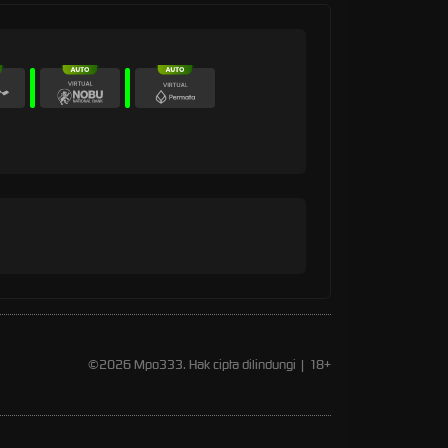
©2026 Mpo333. Hak cipta dilindungi | 18+