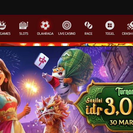
 GAMES
SLOTS
OLAHRAGA
LIVE CASINO
RACE
TOGEL
CRASH