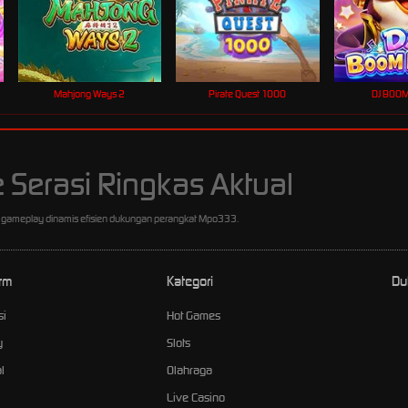
Mahjong Ways 2
Pirate Quest 1000
DJ BOO
 Serasi Ringkas Aktual
an gameplay dinamis efisien dukungan perangkat Mpo333.
orm
Kategori
Du
si
Hot Games
y
Slots
l
Olahraga
Live Casino