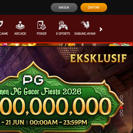
MASUK
DAFTAR
 GAME
ARCADE
POKER
E-SPORTS
SABUNG AYAM
PROMOSI