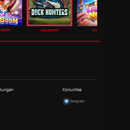
M BOOM
Duck Hunters
Lucky Neko
kungan
Komunitas
Telegram