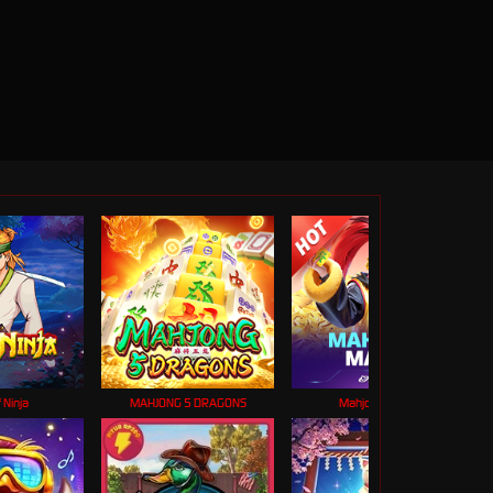
 Ninja
MAHJONG 5 DRAGONS
Mahjong Magic