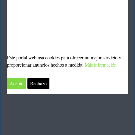
Este portal web usa cookies para ofrecer un mejor servicio y
propiedades del omega 3
Las múltiples
y su amplia
proporcionar anuncios hechos a medida.
Más información
variedad de beneficios para la salud hacen que consumir
ingredientes ricos en este tipo de ácido graso sea vital para
Acepto
Rechazo
proteger el organismo.