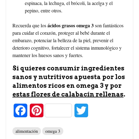
espinaca, la lechuga, el brócoli, la acelga y el
pepino, entre otros.
ácidos grasos omega 3
Recuerda que los
son fantásticos
para cuidar el corazón, proteger al bebé durante el
embarazo, potenciar la belleza de la piel, prevenir el
deterioro cognitivo, fortalecer el sistema inmunológico y
mantener los huesos sanos y fuertes.
Si quieres consumir ingredientes
sanos y nutritivos apuesta por los
alimentos ricos en omega 3 y por
estas flores de calabacín rellenas
.
F
P
T
a
i
w
alimentación
omega 3
c
n
i