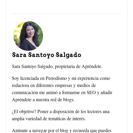
e
t
t
b
e
t
o
r
e
o
e
r
Sara Santoyo Salgado
k
s
Sara Santoyo Salgado, propietaria de Apréndete.
t
Soy licenciada en Periodismo y mi experiencia como
redactora en diferentes empresas y medios de
comunicación me animó a formarme en SEO y añadir
Apréndete a nuestra red de blogs.
¿El objetivo? Poner a disposición de los lectores una
amplia variedad de temáticas de interés.
Anímate a navegar por el blog y recuerda que puedes