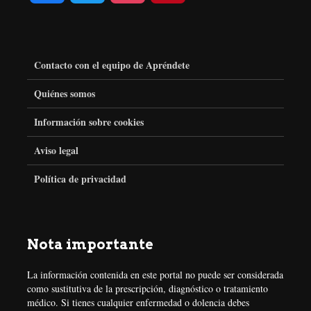
a
w
n
i
c
i
s
n
Contacto con el equipo de Apréndete
e
t
t
t
Quiénes somos
Información sobre cookies
b
t
a
e
Aviso legal
o
e
g
r
Política de privacidad
o
r
r
e
k
a
s
Nota importante
m
t
La información contenida en este portal no puede ser considerada
como sustitutiva de la prescripción, diagnóstico o tratamiento
médico. Si tienes cualquier enfermedad o dolencia debes