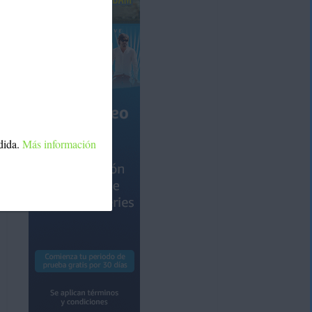
dida.
Más información