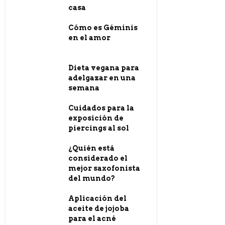
casa
Cómo es Géminis
en el amor
Dieta vegana para
adelgazar en una
semana
Cuidados para la
exposición de
piercings al sol
¿Quién está
considerado el
mejor saxofonista
del mundo?
Aplicación del
aceite de jojoba
para el acné