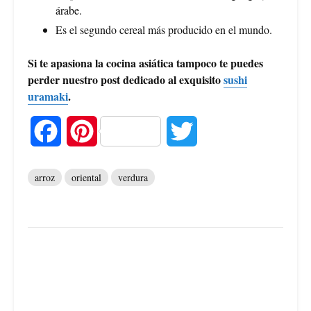
árabe.
Es el segundo cereal más producido en el mundo.
Si te apasiona la cocina asiática tampoco te puedes
perder nuestro post dedicado al exquisito
sushi
uramaki
.
F
P
T
a
i
w
arroz
oriental
verdura
c
n
i
e
t
t
b
e
t
o
r
e