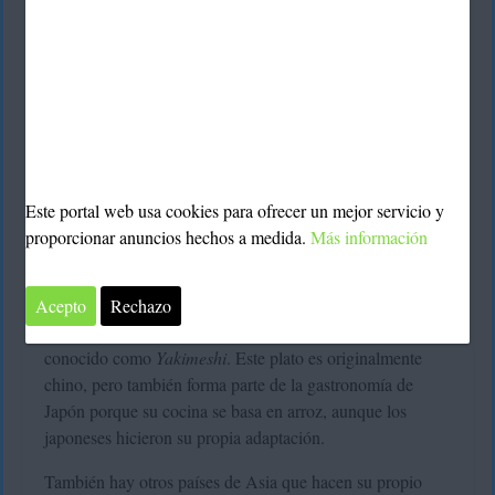
Este portal web usa cookies para ofrecer un mejor servicio y
preparar arroz frito con
¿Te gustaría aprender a
proporcionar anuncios hechos a medida.
Más información
verduras en casa
? Seguro que este sencilla receta te
encantará.
Acepto
Rechazo
arroz frito con verduras estilo oriental
El
también es
conocido como
Yakimeshi
. Este plato es originalmente
chino, pero también forma parte de la gastronomía de
Japón porque su cocina se basa en arroz, aunque los
japoneses hicieron su propia adaptación.
También hay otros países de Asia que hacen su propio