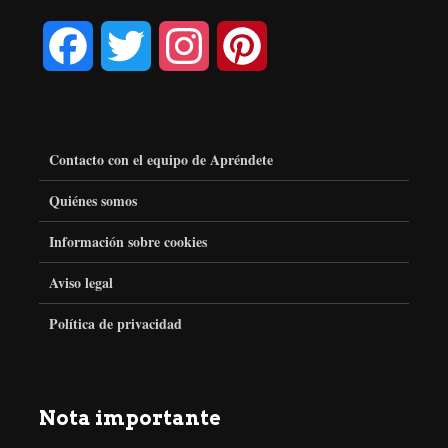
F
T
I
P
a
w
n
i
c
i
s
n
Contacto con el equipo de Apréndete
e
t
t
t
Quiénes somos
Información sobre cookies
b
t
a
e
Aviso legal
o
e
g
r
Política de privacidad
o
r
r
e
k
a
s
Nota importante
m
t