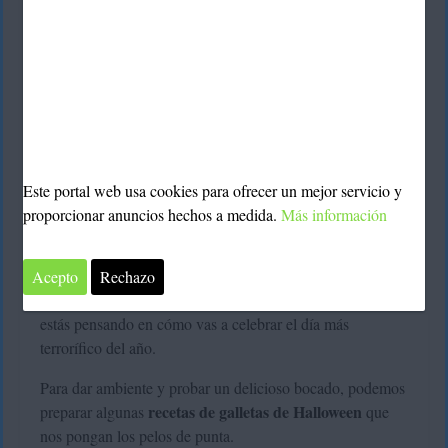
Este portal web usa cookies para ofrecer un mejor servicio y
galletas de Halloween
Las
son ideales para celebrar la
proporcionar anuncios hechos a medida.
Más información
víspera del 31 de octubre de una forma dulce y aterradora
a partes iguales.
Acepto
Rechazo
Ahora que se acerca esta famosa fiesta, seguro que ya
estás pensando en cómo vas a celebrar el día más
terrorífico del año.
Para dar ambiente y probar un delicioso bocado, podemos
recetas de galletas de Halloween
preparar algunas
que
nos pongan los pelos de punta.