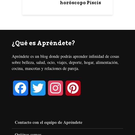
horóscopo Piscis
¿Qué es Apréndete?
Apréndete es un blog donde podrás aprender infinidad de cosas
sobre belleza, salud, ocio, viajes, deporte, hogar, alimentación,
cocina, mascotas y relaciones de pareja.
F
T
I
P
a
w
n
i
c
i
s
n
Contacto con el equipo de Apréndete
e
t
t
t
Quiénes somos