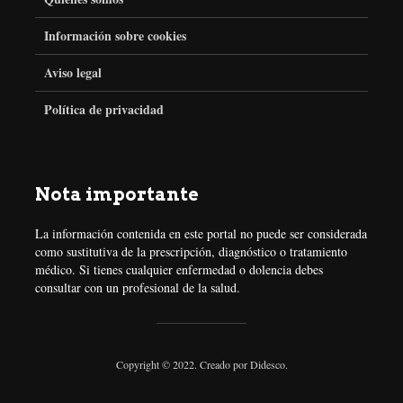
Información sobre cookies
b
t
a
e
Aviso legal
o
e
g
r
Política de privacidad
o
r
r
e
k
a
s
Nota importante
m
t
La información contenida en este portal no puede ser considerada
como sustitutiva de la prescripción, diagnóstico o tratamiento
médico. Si tienes cualquier enfermedad o dolencia debes
consultar con un profesional de la salud.
Copyright © 2022. Creado por
Didesco
.