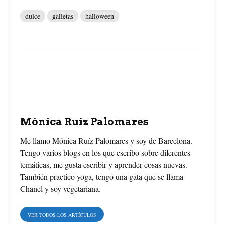
a
i
w
dulce
galletas
halloween
c
n
i
e
t
t
b
e
t
o
r
e
o
e
r
Mónica Ruíz Palomares
k
s
Me llamo Mónica Ruíz Palomares y soy de Barcelona.
Tengo varios blogs en los que escribo sobre diferentes
t
temáticas, me gusta escribir y aprender cosas nuevas.
También practico yoga, tengo una gata que se llama
Chanel y soy vegetariana.
VER TODOS LOS ARTÍCULOS