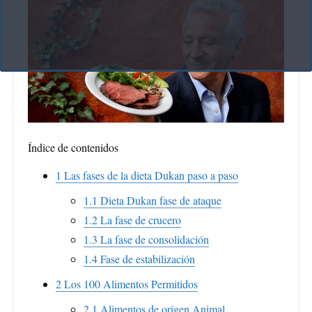
Índice de contenidos
1
Las fases de la dieta Dukan paso a paso
1.1
Dieta Dukan fase de ataque
1.2
La fase de crucero
1.3
La fase de consolidación
1.4
Fase de estabilización
2
Los 100 Alimentos Permitidos
2.1
Alimentos de origen Animal