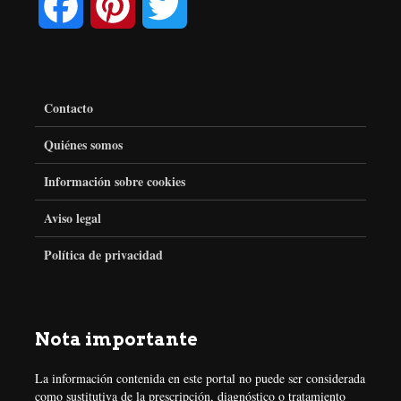
F
P
T
a
i
w
c
n
i
Contacto
e
t
t
Quiénes somos
Información sobre cookies
b
e
t
Aviso legal
o
r
e
Política de privacidad
o
e
r
k
s
Nota importante
t
La información contenida en este portal no puede ser considerada
como sustitutiva de la prescripción, diagnóstico o tratamiento