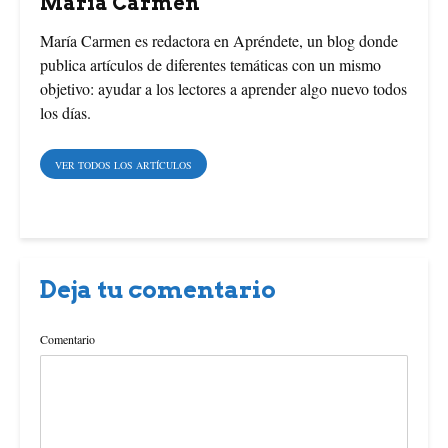
María Carmen
o
r
e
María Carmen es redactora en Apréndete, un blog donde
publica artículos de diferentes temáticas con un mismo
o
e
r
objetivo: ayudar a los lectores a aprender algo nuevo todos
los días.
k
s
t
VER TODOS LOS ARTÍCULOS
Deja tu comentario
Comentario