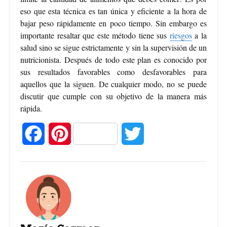
eso que esta técnica es tan única y eficiente a la hora de
bajar peso rápidamente en poco tiempo. Sin embargo es
importante resaltar que este método tiene sus
riesgos
a la
salud sino se sigue estrictamente y sin la supervisión de un
nutricionista. Después de todo este plan es conocido por
sus resultados favorables como desfavorables para
aquellos que la siguen. De cualquier modo, no se puede
discutir que cumple con su objetivo de la manera más
rápida.
F
P
T
a
i
w
c
n
i
e
t
t
b
e
t