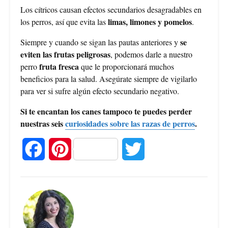
Los cítricos causan efectos secundarios desagradables en
limas, limones y pomelos
los perros, así que evita las
.
se
Siempre y cuando se sigan las pautas anteriores y
eviten las frutas peligrosas
, podemos darle a nuestro
fruta fresca
perro
que le proporcionará muchos
beneficios para la salud. Asegúrate siempre de vigilarlo
para ver si sufre algún efecto secundario negativo.
Si te encantan los canes tampoco te puedes perder
nuestras seis
curiosidades sobre las razas de perros
.
F
P
T
a
i
w
c
n
i
e
t
t