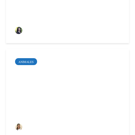
Sara Santoyo Salgado
ANIMALES
Por qué adoptar una
mascota en vez de
comprarla
Deyimar Albornoz