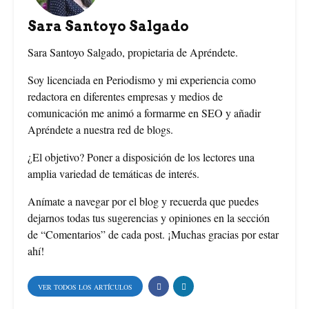
b
e
t
Sara Santoyo Salgado
o
r
e
Sara Santoyo Salgado, propietaria de Apréndete.
o
e
r
Soy licenciada en Periodismo y mi experiencia como
redactora en diferentes empresas y medios de
k
s
comunicación me animó a formarme en SEO y añadir
Apréndete a nuestra red de blogs.
t
¿El objetivo? Poner a disposición de los lectores una
amplia variedad de temáticas de interés.
Anímate a navegar por el blog y recuerda que puedes
dejarnos todas tus sugerencias y opiniones en la sección
de “Comentarios” de cada post. ¡Muchas gracias por estar
ahí!
VER TODOS LOS ARTÍCULOS