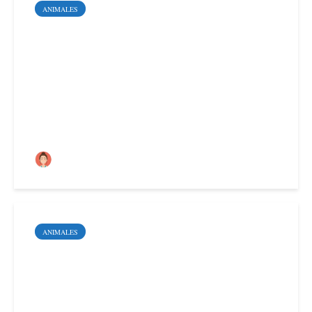
ANIMALES
¿Existe la dislexia en
animales?
María Carmen
ANIMALES
6 consejos para elegir la
cama para gatos