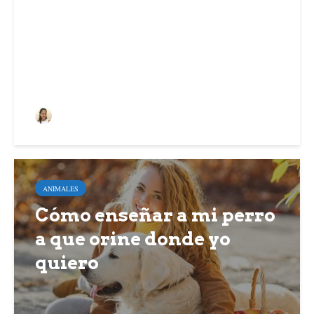
dueños primerizos
Deyimar Albornoz
ANIMALES
Cómo enseñar a mi perro
a que orine donde yo
quiero