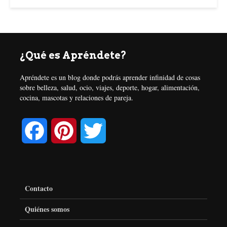
¿Qué es Apréndete?
Apréndete es un blog donde podrás aprender infinidad de cosas
sobre belleza, salud, ocio, viajes, deporte, hogar, alimentación,
cocina, mascotas y relaciones de pareja.
F
P
T
a
i
w
c
n
i
Contacto
e
t
t
Quiénes somos