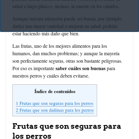
salud a largo plazo e, incluso, la muerte en los cánidos.
Aunque nuestra intención puede ser buena, por ejemplo,
darles una mayor variedad o mejorar su salud; podrías
estar haciendo más daño que bien.
Las frutas, uno de los mejores alimentos para los
humanos, dan muchos problemas; y aunque la mayoría
son perfectamente seguras, otras son bastante peligrosas.
saber cuáles son buenas
Por eso es importante
para
nuestros perros y cuáles deben evitarse.
Índice de contenidos
1
Frutas que son seguras para los perros
2
Frutas que son dañinas para los perros
Frutas que son seguras para
los perros