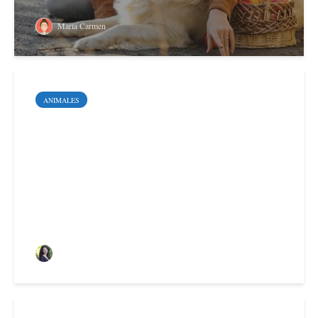
María Carmen
ANIMALES
10 curiosidades sobre el
Demonio de Tasmania
Sara Santoyo Salgado