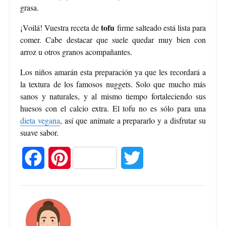
grasa.
tofu
¡Voilá! Vuestra receta de
firme salteado está lista para
comer. Cabe destacar que suele quedar muy bien con
arroz u otros granos acompañantes.
Los niños amarán esta preparación ya que les recordará a
la textura de los famosos nuggets. Solo que mucho más
sanos y naturales, y al mismo tiempo fortaleciendo sus
huesos con el calcio extra. El tofu no es sólo para una
dieta vegana
, así que anímate a prepararlo y a disfrutar su
suave sabor.
F
P
T
a
i
w
c
n
i
e
t
t