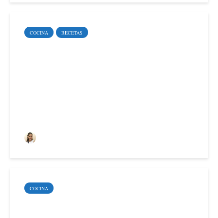
COCINA
RECETAS
Cómo hacer sushi
futomaki paso a paso
Deyimar Albornoz
COCINA
Cómo hacer un sabroso