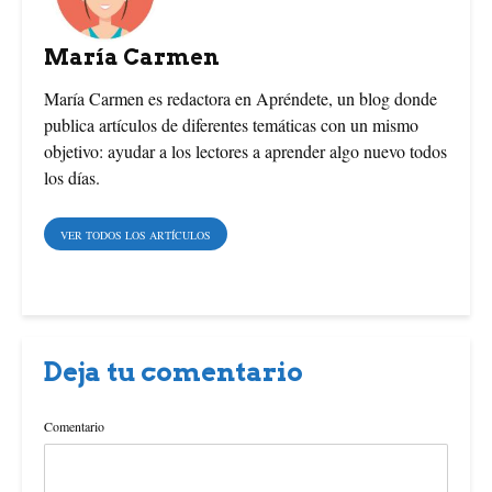
b
e
t
María Carmen
o
r
e
María Carmen es redactora en Apréndete, un blog donde
publica artículos de diferentes temáticas con un mismo
o
e
r
objetivo: ayudar a los lectores a aprender algo nuevo todos
los días.
k
s
t
VER TODOS LOS ARTÍCULOS
Deja tu comentario
Comentario