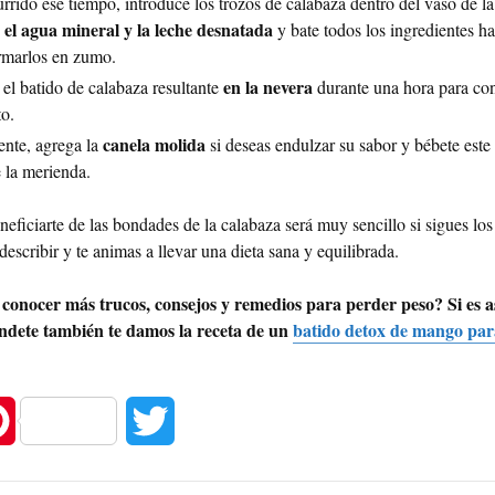
rrido ese tiempo, introduce los trozos de calabaza dentro del vaso de la
 el agua mineral y la leche desnatada
y bate todos los ingredientes ha
rmarlos en zumo.
en la nevera
el batido de calabaza resultante
durante una hora para co
to.
canela molida
ente, agrega la
si deseas endulzar su sabor y bébete este 
 la merienda.
eficiarte de las bondades de la calabaza será muy sencillo si sigues lo
escribir y te animas a llevar una dieta sana y equilibrada.
 conocer más trucos, consejos y remedios para perder peso? Si es as
dete también te damos la receta de un
batido detox de mango par
P
T
i
w