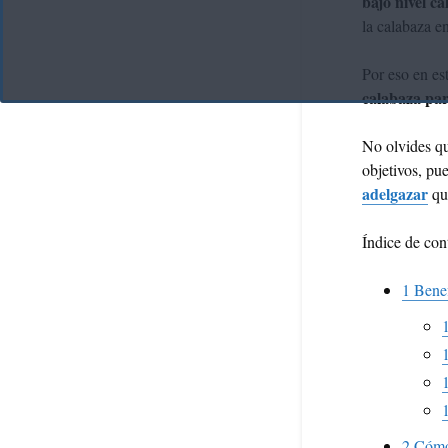
bajo nivel ca
la calabaza e
Por eso en es
calabaza pa
No olvides qu
objetivos, pu
adelgazar
que
Índice de con
1
Benef
2
Cómo 