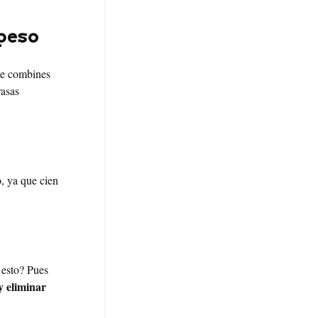
 peso
ue combines
rasas
o, ya que cien
 esto? Pues
 y eliminar