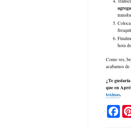
Transcu
agrega
transfo
Coloca 
fresqui
Finalm
hora de
Como ves, ben
acabamos de d
¿Te gustaría
que en Aprén
toxinas
.
F
a