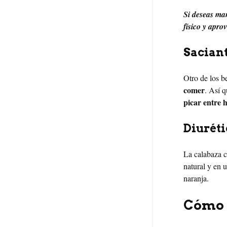
Si deseas man
físico y apro
Sacian
Otro de los b
comer
. Así q
picar entre 
Diuréti
La calabaza c
natural y en 
naranja.
Cómo 