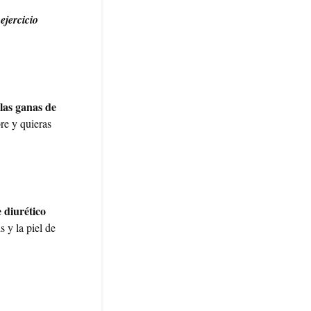
ejercicio
las ganas de
bre y quieras
e diurético
is y la piel de