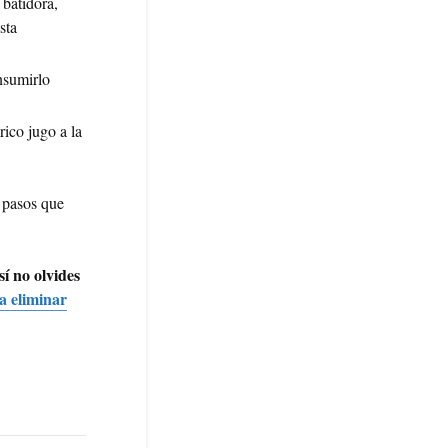
 batidora,
sta
nsumirlo
rico jugo a la
s pasos que
í no olvides
a eliminar