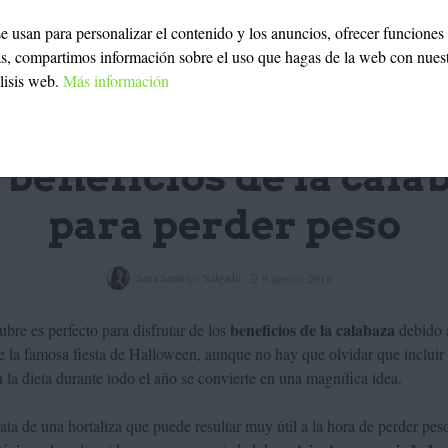
 se usan para personalizar el contenido y los anuncios, ofrecer funciones
ás, compartimos información sobre el uso que hagas de la web con nues
álisis web.
Más información
NUTRICIÓN
 beneficios de la cala
para perder peso
Sara Santoyo Salgado
9 agosto, 2018
beneficios de la calabaza
ubre es perfecto para disfrutar de los
debido 
e la famosa fiesta de Halloween, aunque no hay que olvidar que incluir 
n la dieta durante todo el año se convierte en una magnífica idea.
rata de una hortaliza que puede resultar muy útil a la hora de perder pes