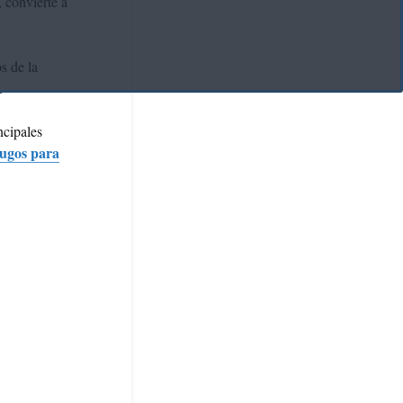
, convierte a
s de la
.
ncipales
jugos para