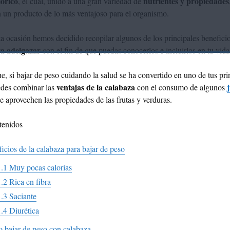
lórico
nutrientes y propiedades
, el cual, unido a una gran variedad de
n un producto de lo más ventajoso para el organismo.
ta ocasión hemos decidido recopilar algunos de los principales beneficio
ra adelgazar
con el fin de que puedas conocerlos e incluirlos en tu vida
e, si bajar de peso cuidando la salud se ha convertido en uno de tus pri
ventajas de la calabaza
edes combinar las
con el consumo de algunos
 aprovechen las propiedades de las frutas y verduras.
tenidos
icios de la calabaza para bajar de peso
1.1
Muy pocas calorías
1.2
Rica en fibra
1.3
Saciante
1.4
Diurética
bajar de peso con calabaza