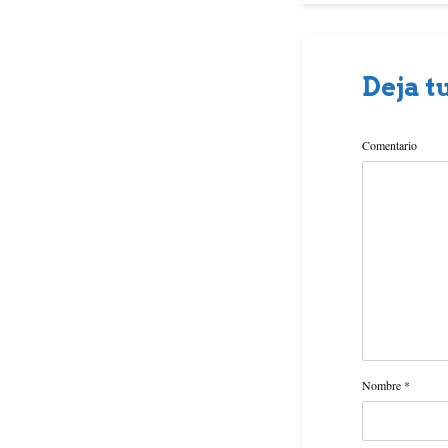
Deja t
Comentario
Nombre
*