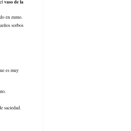
vaso de la
del
ido en zumo.
queños sorbos
que es muy
nto.
de saciedad.