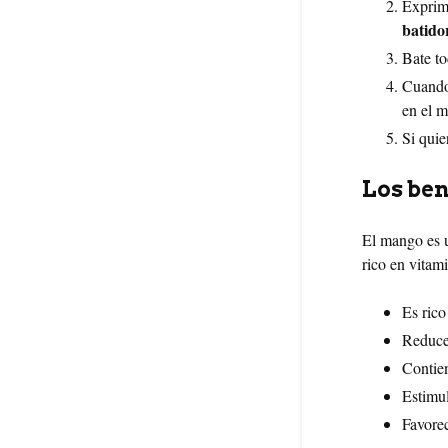
Exprime
batid
Bate to
Cuando
en el m
Si quie
Los ben
El mango es u
rico en vitami
Es rico
Reduce 
Contien
Estimul
Favorec