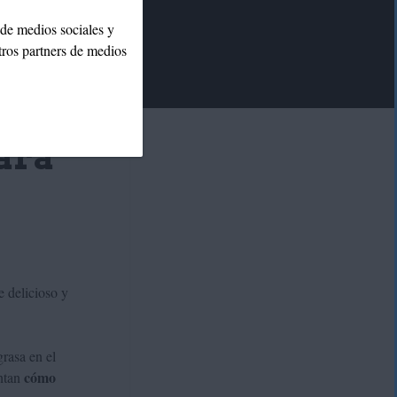
 de medios sociales y
tros partners de medios
ara
e delicioso y
grasa en el
cómo
untan