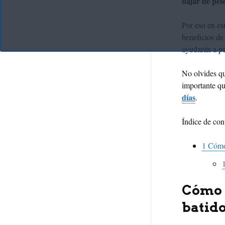
bajar de pe
Por eso en e
beneficios de 
ayudarán a pe
No olvides qu
importante qu
días
.
Índice de con
1
Cómo 
Cómo e
batid