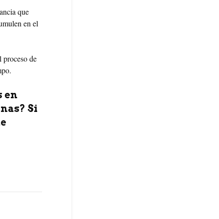
tancia que
cumulen en el
l proceso de
mpo.
s en
inas? Si
te