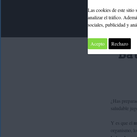
Las cookies de este sitio
analizar el tráfico. Adem
sociales, publicidad y an
Acepto
Rechazo
Ba
¿Has prepara
saludable ju
m
Y es que el
organismo, lo