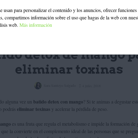
 se usan para personalizar el contenido y los anuncios, ofrecer funciones
ás, compartimos información sobre el uso que hagas de la web con nues
álisis web.
Más información
NUTRICIÓN
tido detox de mango p
eliminar toxinas
Sara Santoyo Salgado
4 julio, 2018
batido detox con mango
do alguna vez un
? Si te animas a degustar est
eliminar toxinas
go podrás
y acelerar la pérdida de peso.
ango
es una fruta que regula el metabolismo e impide la formación de 
 que la convierte en el complemento ideal de las personas que se preg