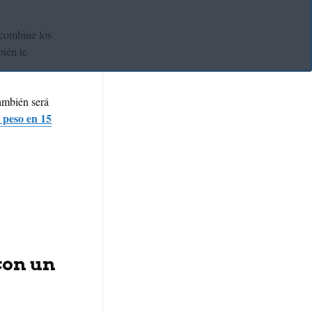
combine los
bién te
también será
e peso en 15
con un