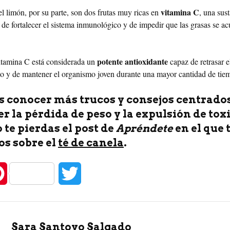
vitamina C
el limón, por su parte, son dos frutas muy ricas en
, una sus
r de fortalecer el sistema inmunológico y de impedir que las grasas se a
potente antioxidante
itamina C está considerada un
capaz de retrasar e
o y de mantener el organismo joven durante una mayor cantidad de tie
s conocer más trucos y consejos centrado
r la pérdida de peso y la expulsión de tox
o te pierdas el post de
Apréndete
en el que 
s sobre el
té de canela
.
P
T
i
w
n
i
Sara Santoyo Salgado