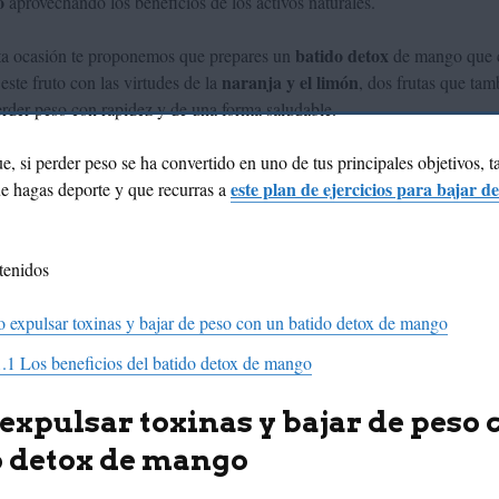
so
aprovechando los beneficios de los activos naturales.
batido detox
sta ocasión te proponemos que prepares un
de mango que 
naranja y el limón
este fruto con las virtudes de la
, dos frutas que tam
rder peso con rapidez y de una forma saludable.
e, si perder peso se ha convertido en uno de tus principales objetivos, 
este plan de ejercicios para bajar d
e hagas deporte y que recurras a
tenidos
expulsar toxinas y bajar de peso con un batido detox de mango
1.1
Los beneficios del batido detox de mango
xpulsar toxinas y bajar de peso 
o detox de mango