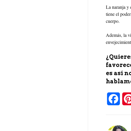
La naranja y 
tiene el pode
cuerpo.
Además, la v
envejecimient
¿Quiere
favorece
es así n
hablamo
F
a
c