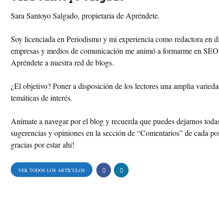
t
t
Sara Santoyo Salgado, propietaria de Apréndete.
e
t
Soy licenciada en Periodismo y mi experiencia como redactora en di
empresas y medios de comunicación me animó a formarme en SEO 
r
e
Apréndete a nuestra red de blogs.
e
r
¿El objetivo? Poner a disposición de los lectores una amplia varied
s
temáticas de interés.
t
Anímate a navegar por el blog y recuerda que puedes dejarnos todas
sugerencias y opiniones en la sección de “Comentarios” de cada po
gracias por estar ahí!
VER TODOS LOS ARTÍCULOS