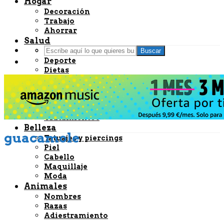
Hogar
Decoración
Trabajo
Ahorrar
Salud
Bienestar
Buscar
Deporte
Dietas
Embarazo
Nutrición
Remedios caseros
Enfermedades
Tratamientos
Belleza
guacamole
Tatuajes y piercings
Piel
Cabello
Maquillaje
Moda
Animales
Nombres
Razas
Adiestramiento