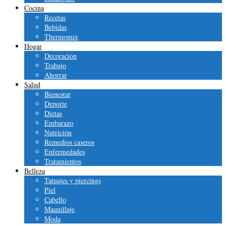
Cocina
Recetas
Bebidas
Thermomix
Hogar
Decoración
Trabajo
Ahorrar
Salud
Bienestar
Deporte
Dietas
Embarazo
Nutrición
Remedios caseros
Enfermedades
Tratamientos
Belleza
Tatuajes y piercings
Piel
Cabello
Maquillaje
Moda